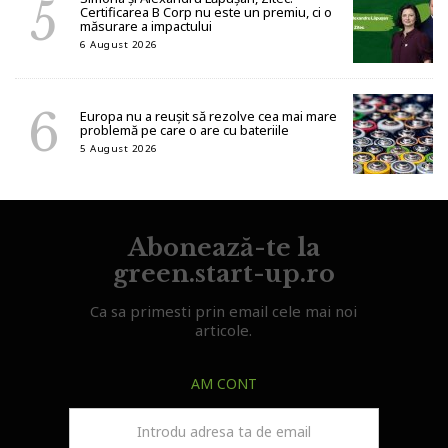
Certificarea B Corp nu este un premiu, ci o
măsurare a impactului
6 August 2026
Europa nu a reușit să rezolve cea mai mare
problemă pe care o are cu bateriile
5 August 2026
Abonează-te la
green.start-up.ro
Ca sa primesti prin email cele mai noi
articole.
AM CONT