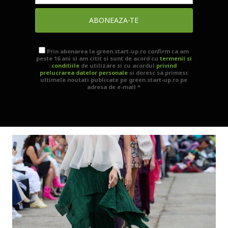
ABONEAZA-TE
Prin abonarea la green.start-up.ro confirm ca am
peste 16 ani si am citit si sunt de acord cu
termenii si
conditiile
de utilizare si cu acordul
privind
prelucrarea datelor personale
si doresc sa primesc
ultimele noutati publicate pe green.start-up.ro pe
adresa de e-mail *