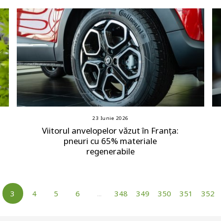
23 Iunie 2026
Viitorul anvelopelor văzut în Franța:
pneuri cu 65% materiale
regenerabile
3
4
5
6
...
348
349
350
351
352