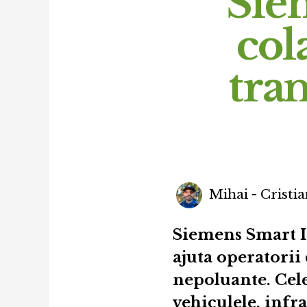
Sie
col
tra
Mihai - Cristia
Siemens Smart In
ajuta operatorii 
nepoluante. Cele
vehiculele, infr