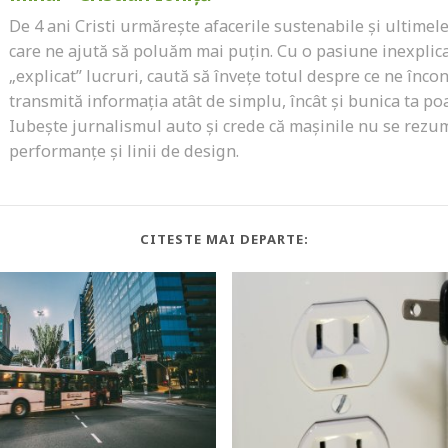
De 4 ani Cristi urmărește afacerile sustenabile și ultimel
care ne ajută să poluăm mai puțin. Cu o pasiune inexplic
„explicat” lucruri, caută să învețe totul despre ce ne încon
transmită informația atât de simplu, încât și bunica ta poa
Iubește jurnalismul auto și crede că mașinile nu se rezu
performanțe și linii de design.
CITESTE MAI DEPARTE: