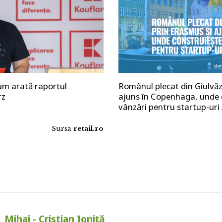
cum arată raportul
Românul plecat din Giulvăz
rz
ajuns în Copenhaga, unde 
vânzări pentru startup-uri
Sursa
retail.ro
Mihai - Cristian Ioniță