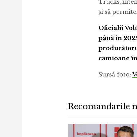
Trucks, inte
și să permite
Oficialii Vo
până în 2025
producătoru
camioane în
Sursă foto:
V
Recomandarile n