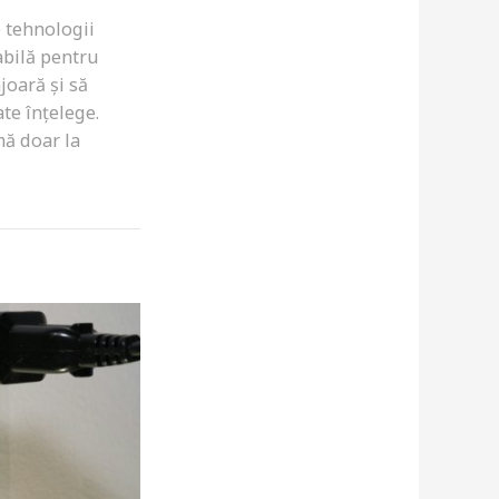
e tehnologii
abilă pentru
joară și să
te înțelege.
mă doar la