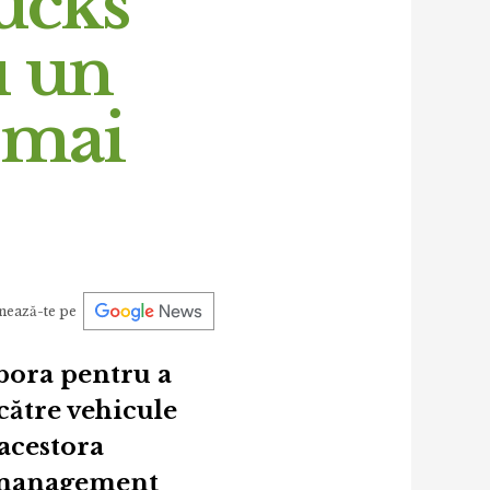
ucks
u un
 mai
nează-te pe
bora pentru a
 către vehicule
acestora
de management