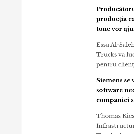
Producătoru
producția ca
tone vor aju
Essa Al-Saleh
Trucks va lu
pentru clienți
Siemens se v
software ne
companiei s
Thomas Kiess
Infrastructur