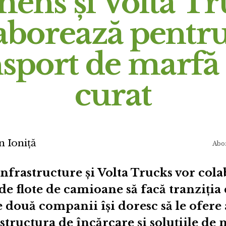
mens și Volta Tr
aborează pentr
nsport de marfă
curat
n Ioniță
Abo
frastructure și Volta Trucks vor cola
de flote de camioane să facă tranziția
 două companii își doresc să le ofere 
astructura de încărcare și soluțiile 