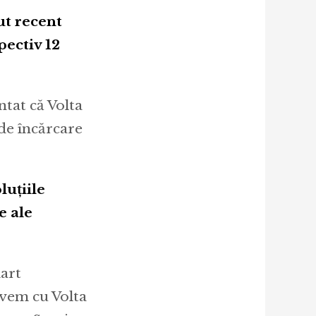
ut recent
pectiv 12
ntat că Volta
 de încărcare
luțiile
e ale
art
avem cu Volta