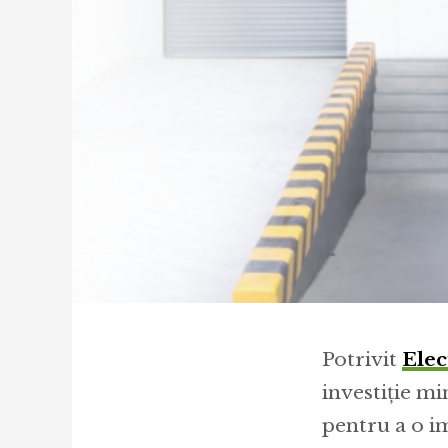
Potrivit
Elec
investiție mi
pentru a o i