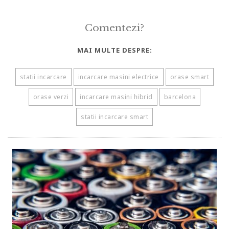
Comentezi?
MAI MULTE DESPRE:
statii incarcare
incarcare masini electrice
orase smart
orase verzi
incarcare masini hibrid
barcelona
statii incarcare smart