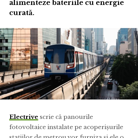
alimenteze bateriile cu energie
curată.
Electrive
scrie că panourile
fotovoltaice instalate pe acoperișurile
stațiilor de metrou vor furniza și ele o