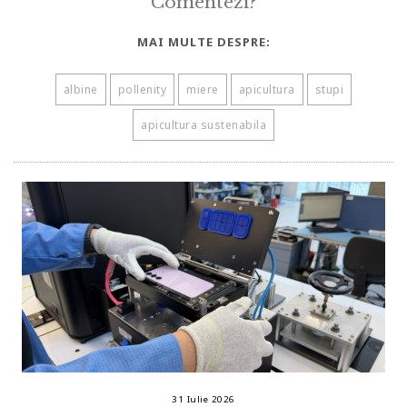
Comentezi?
MAI MULTE DESPRE:
albine
pollenity
miere
apicultura
stupi
apicultura sustenabila
31 Iulie 2026