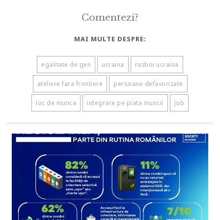
Comentezi?
MAI MULTE DESPRE:
egalitate de gen
ucraina
razboi ucraina
ateliere fara frontiere
persoane defavorizate
loc de munca
integrare pe piata muncii
job