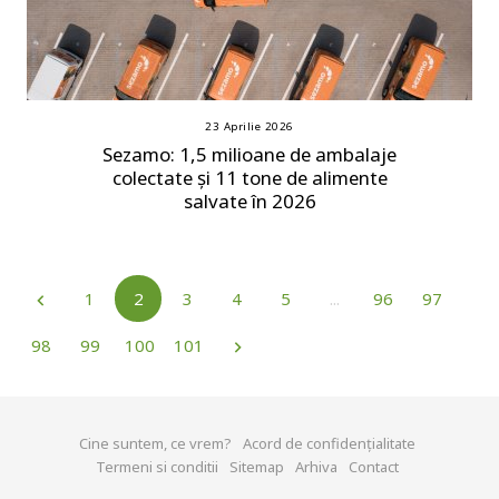
23 Aprilie 2026
Sezamo: 1,5 milioane de ambalaje
colectate și 11 tone de alimente
salvate în 2026
1
2
3
4
5
...
96
97
98
99
100
101
Cine suntem, ce vrem?
Acord de confidențialitate
Termeni si conditii
Sitemap
Arhiva
Contact