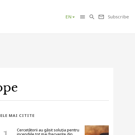
Subscribe
EN
ope
ELE MAI CITITE
Cercetătorii au găsit soluția pentru
incendiile tot mai frecvente din