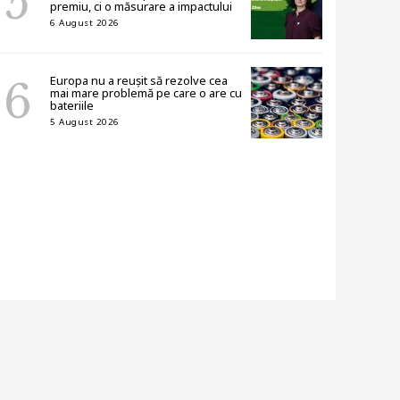
premiu, ci o măsurare a impactului
6 August 2026
Europa nu a reușit să rezolve cea
mai mare problemă pe care o are cu
bateriile
5 August 2026