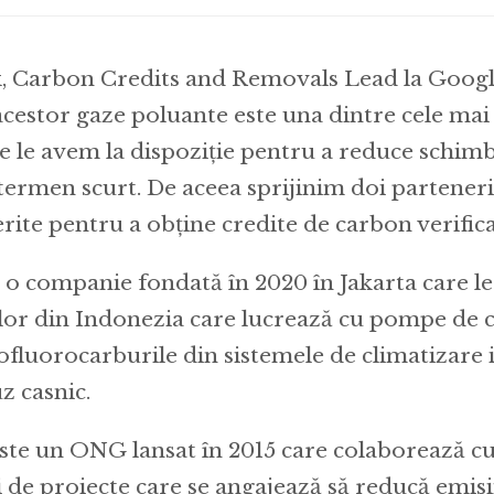
 Carbon Credits and Removals Lead la Googl
acestor gaze poluante este una dintre cele mai
re le avem la dispoziție pentru a reduce schimb
 termen scurt. De aceea sprijinim doi parteneri
rite pentru a obține credite de carbon verifica
e o companie fondată în 2020 în Jakarta care l
ilor din Indonezia care lucrează cu pompe de 
fluorocarburile din sistemele de climatizare i
z casnic.
este un ONG lansat în 2015 care colaborează c
 de proiecte care se angajează să reducă emisi