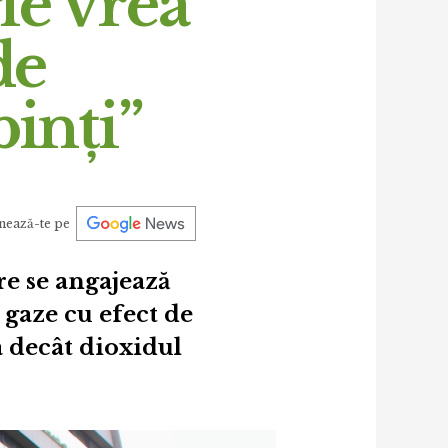
le vrea
de
binți”
nează-te pe
re se angajează
 gaze cu efect de
a decât dioxidul