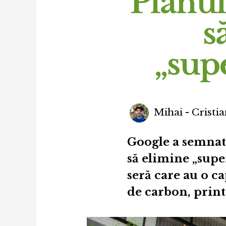
Planul
s
„supe
Mihai - Cristia
Google a semnat 
să elimine „supe
seră care au o c
de carbon, print