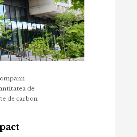
 companii
antitatea de
ite de carbon
mpact