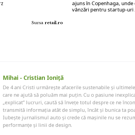
rz
ajuns în Copenhaga, unde 
vânzări pentru startup-uri
Sursa
retail.ro
Mihai - Cristian Ioniță
De 4 ani Cristi urmărește afacerile sustenabile și ultimel
care ne ajută să poluăm mai puțin. Cu o pasiune inexplic
„explicat” lucruri, caută să învețe totul despre ce ne încon
transmită informația atât de simplu, încât și bunica ta poa
Iubește jurnalismul auto și crede că mașinile nu se rezu
performanțe și linii de design.