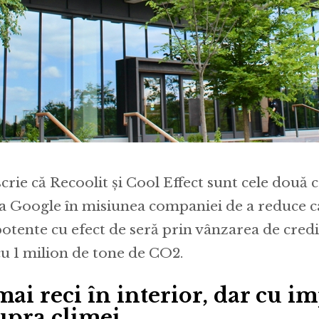
crie că Recoolit și Cool Effect sunt cele două
ta Google în misiunea companiei de a reduce c
potente cu efect de seră prin vânzarea de cred
cu 1 milion de tone de CO2.
mai reci în interior, dar cu i
upra climei