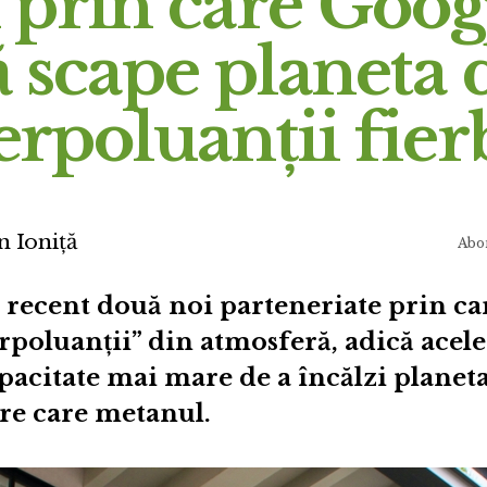
 prin care Goog
ă scape planeta 
rpoluanții fier
n Ioniță
Abo
recent două noi parteneriate prin ca
rpoluanții” din atmosferă, adică acele
apacitate mai mare de a încălzi planet
re care metanul.