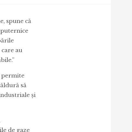
e, spune că
 puternice
ările
 care au
bile.”
e permite
căldură să
ndustriale și
u
ile de gaze