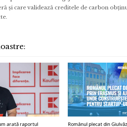
eră și care validează creditele de carbon obțin
te.
oastre:
cum arată raportul
Românul plecat din Giulvăz