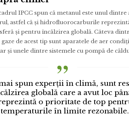
 cadrul IPCC spun că metanul este unul dintre 
ul, astfel că și hidrofluorocarburile reprezint
feră și pentru încălzirea globală. Câteva dint
 gaze de acest tip sunt aparatele de aer condiț
dar și unele dintre sistemele cu pompă de căld
mai spun experții în climă, sunt re
călzirea globală care a avut loc pân
reprezintă o prioritate de top pentr
temperaturile în limite rezonabile.