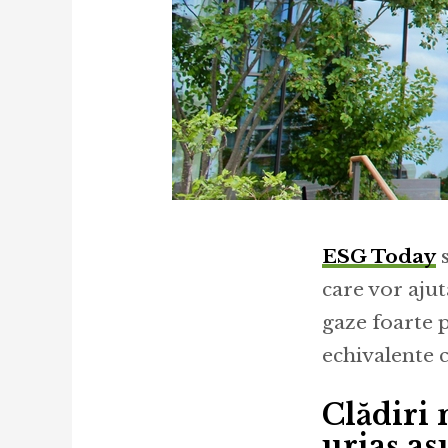
ESG Today
s
care vor aju
gaze foarte 
echivalente 
Clădiri 
uriaș as