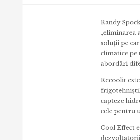
Randy Spock,
„eliminarea 
soluții pe ca
climatice pe
abordări dife
Recoolit est
frigotehnișt
capteze hidro
cele pentru u
Cool Effect 
dezvoltatorii