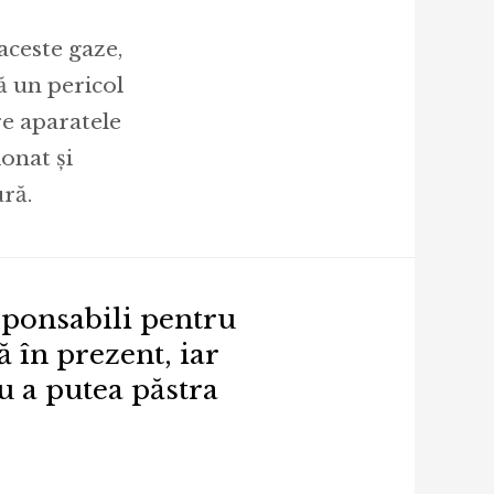
aceste gaze,
ă un pericol
re aparatele
ionat și
ură.
sponsabili pentru
ă în prezent, iar
u a putea păstra