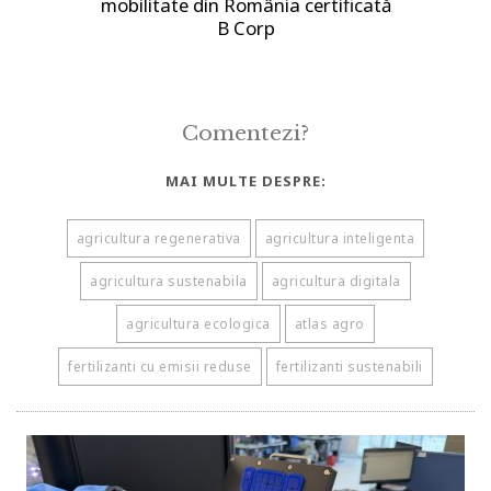
mobilitate din România certificată
B Corp
Comentezi?
MAI MULTE DESPRE:
agricultura regenerativa
agricultura inteligenta
agricultura sustenabila
agricultura digitala
agricultura ecologica
atlas agro
fertilizanti cu emisii reduse
fertilizanti sustenabili