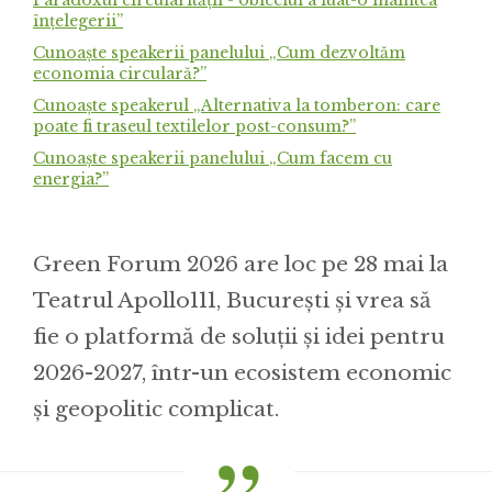
Paradoxul circularității - obiceiul a luat-o înaintea
înțelegerii”
Cunoaște speakerii panelului „Cum dezvoltăm
economia circulară?”
Cunoaște speakerul „Alternativa la tomberon: care
poate fi traseul textilelor post-consum?”
Cunoaște speakerii panelului „Cum facem cu
energia?”
Green Forum 2026 are loc pe 28 mai la
Teatrul Apollo111, București și vrea să
fie o platformă de soluții și idei pentru
2026-2027, într-un ecosistem economic
și geopolitic complicat.