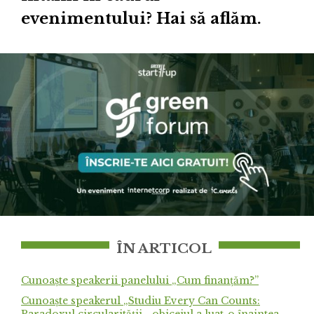
evenimentului? Hai să aflăm.
ÎN ARTICOL
Cunoaște speakerii panelului „Cum finanțăm?”
Cunoaște speakerul „Studiu Every Can Counts: